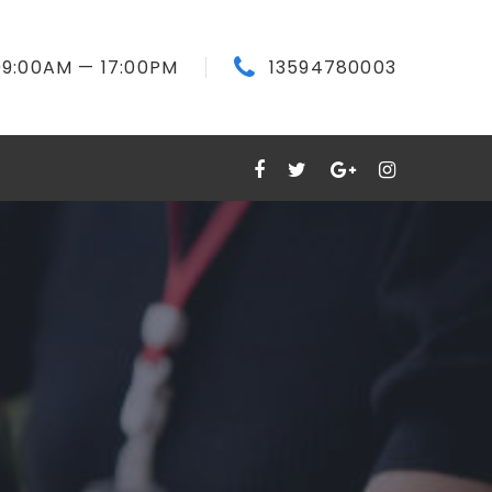
09:00
AM
— 17:00
PM
13594780003